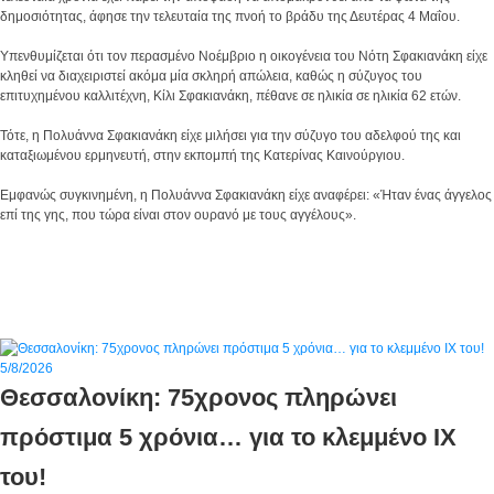
δημοσιότητας, άφησε την τελευταία της πνοή το βράδυ της Δευτέρας 4 Μαΐου.
Υπενθυμίζεται ότι τον περασμένο Νοέμβριο η οικογένεια του Νότη Σφακιανάκη είχε
κληθεί να διαχειριστεί ακόμα μία σκληρή απώλεια, καθώς η σύζυγος του
επιτυχημένου καλλιτέχνη, Κίλι Σφακιανάκη, πέθανε σε ηλικία σε ηλικία 62 ετών.
Τότε, η Πολυάννα Σφακιανάκη είχε μιλήσει για την σύζυγο του αδελφού της και
καταξιωμένου ερμηνευτή, στην εκπομπή της Κατερίνας Καινούργιου.
Εμφανώς συγκινημένη, η Πολυάννα Σφακιανάκη είχε αναφέρει: «Ήταν ένας άγγελος
επί της γης, που τώρα είναι στον ουρανό με τους αγγέλους».
Επόμενο
Προηγούμενο
5/8/2026
Θεσσαλονίκη: 75χρονος πληρώνει
πρόστιμα 5 χρόνια… για το κλεμμένο ΙΧ
του!